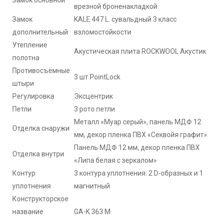
врезной броненакладкой
Замок
KALE 447 L. сувальдный 3 класс
дополнительный
взломостойкости
Утепление
Акустическая плита ROCKWOOL Акустик
полотна
Противосъёмные
3 шт PointLock
штыри
Регулировка
Эксцентрик
Петли
3 рото петли
Металл «Муар серый», панель МДФ 12
Отделка снаружи
мм, декор пленка ПВХ «Секвойя графит»
Панель МДФ 12 мм, декор пленка ПВХ
Отделка внутри
«Липа белая с зеркалом»
Контур
3 контура уплотнения: 2 D-образных и 1
уплотнения
магнитный
Конструкторское
название
GA-K 363 М