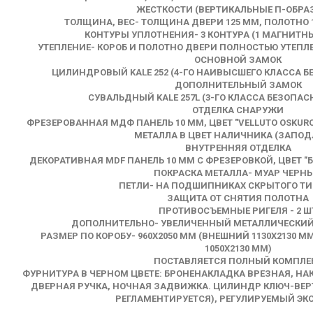
ЖЕСТКОСТИ (ВЕРТИКАЛЬНЫЕ П-ОБРА
ТОЛЩИНА, ВЕС- ТОЛЩИНА ДВЕРИ 125 ММ, ПОЛОТНО 10
КОНТУРЫ УПЛОТНЕНИЯ- 3 КОНТУРА (1 МАГНИТН
УТЕПЛЕНИЕ- КОРОБ И ПОЛОТНО ДВЕРИ ПОЛНОСТЬЮ УТЕПЛ
ОСНОВНОЙ ЗАМОК
ЦИЛИНДРОВЫЙ KALE 252 (4-ГО НАИВЫСШЕГО КЛАССА Б
ДОПОЛНИТЕЛЬНЫЙ ЗАМОК
СУВАЛЬДНЫЙ KALE 257L (3-ГО КЛАССА БЕЗОПАС
ОТДЕЛКА СНАРУЖИ
ФРЕЗЕРОВАННАЯ МДФ ПАНЕЛЬ 10 ММ, ЦВЕТ "VELLUTO OSKURO
МЕТАЛЛА В ЦВЕТ НАЛИЧНИКА (ЗАПОД
ВНУТРЕННЯЯ ОТДЕЛКА
ДЕКОРАТИВНАЯ MDF ПАНЕЛЬ 10 ММ С ФРЕЗЕРОВКОЙ, ЦВЕТ "Б
ПОКРАСКА МЕТАЛЛА- МУАР ЧЕРН
ПЕТЛИ- НА ПОДШИПНИКАХ СКРЫТОГО ТИПА
ЗАЩИТА ОТ СНЯТИЯ ПОЛОТНА
ПРОТИВОСЪЕМНЫЕ РИГЕЛЯ - 2 Ш
ДОПОЛНИТЕЛЬНО- УВЕЛИЧЕННЫЙ МЕТАЛЛИЧЕСКИЙ
РАЗМЕР ПО КОРОБУ- 960Х2050 ММ (ВНЕШНИЙ 1130Х2130 ММ
1050Х2130 ММ)
ПОСТАВЛЯЕТСЯ ПОЛНЫЙ КОМПЛЕ
ФУРНИТУРА В ЧЕРНОМ ЦВЕТЕ: БРОНЕНАКЛАДКА ВРЕЗНАЯ, НАК
ДВЕРНАЯ РУЧКА, НОЧНАЯ ЗАДВИЖКА. ЦИЛИНДР КЛЮЧ-ВЕР
РЕГЛАМЕНТИРУЕТСЯ), РЕГУЛИРУЕМЫЙ ЭК